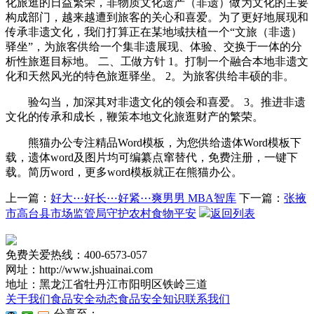
化旅逛的日益繁荣，非物质文化遗产（非遗）做为文化的主要
构成部门，越来越遭到旅客的关心和喜爱。为了更好地展现和
传承非遗文化，我们打算正在某地域扶植一个“文旅（非遗）
驿坐”，为旅客供给一个集非遗展现、体验、交换于一体的分
析性旅逛目标地。 二、工做方针 1。打制一个融合本地非遗文
化和天然风光的特色旅逛驿坐。 2。为旅客供给丰硕的非。
验勾当，加深其对非遗文化的领会和喜爱。 3。推进非遗
文化的传承和成长，鞭策本地文化旅逛财产的繁荣。
熊猫办公专注精品Word模板，为您供给遗体Word模板下
载，遗体word及图片均可编纂点窜替代，免费注册，一键下
载。简历word，更多word模板就正在熊猫办公。
上一篇：
好大⋯好长⋯好紧⋯爽男男 MBA智库
下一篇：
张掖
市高台县市场监管局守护农村食物平安
返回列表
免费关爱热线：400-6573-057
网址：http://www.jshuainai.com
地址：黑龙江省牡丹江市阳明区铁岭三道
关于我们
食品安全动态
食品安全知识
联系我们
分享至：